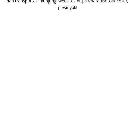
dan transportasi, kunjungi websites
https://paradisotour.co.id/
,
plesir yuk!