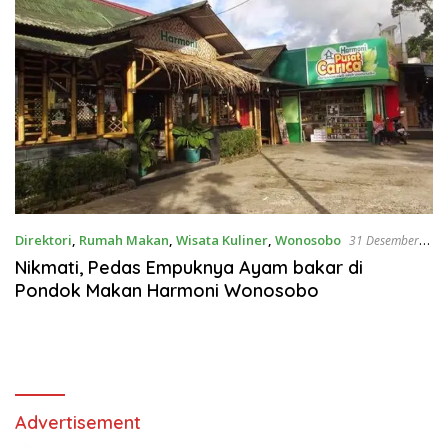
Direktori
,
Rumah Makan
,
Wisata Kuliner
,
Wonosobo
31 Desember
2020
Nikmati, Pedas Empuknya Ayam bakar di
Pondok Makan Harmoni Wonosobo
Advertisement