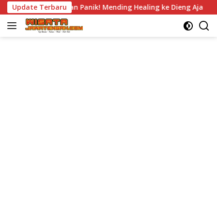
Langsung
k Demo, Jangan Panik! Mending Healing ke Dieng Aja
Update Terbaru
J
ke
konten