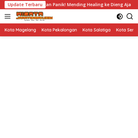
Langsung
ak Demo, Jangan Panik! Mending Healing ke Dieng Aja
Update Terbaru
J
ke
konten
Kota Magelang
Kota Pekalongan
Kota Salatiga
Kota Sem