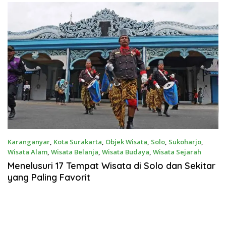
Karanganyar
,
Kota Surakarta
,
Objek Wisata
,
Solo
,
Sukoharjo
,
Wisata Alam
,
Wisata Belanja
,
Wisata Budaya
,
Wisata Sejarah
17 April 2022
Menelusuri 17 Tempat Wisata di Solo dan Sekitar
yang Paling Favorit