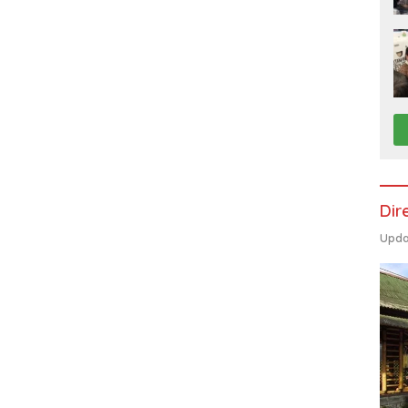
Dir
Upda