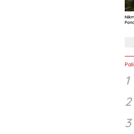
Nikm
Pon
Pal
1
2
3