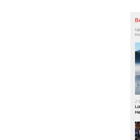
B
Up
In
2 
La
He