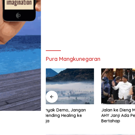
Pura Mangkunegaran
Jalan ke Dieng Masih Sempit,
Menteri 
k Demo, Jangan
AHY Janji Ada Perbaikan
Putri Tin
ng Healing ke
Bertahap
Senen