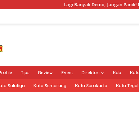
Lagi Banyak Demo, Jangan Panik! Mending Heali
Profile
Tips
Review
Event
Direktori
Kab
Kot
ota Salatiga
Kota Semarang
Kota Surakarta
Kota Tegal