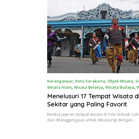
Karanganyar
,
Kota Surakarta
,
Objek Wisata
,
S
Wisata Alam
,
Wisata Belanja
,
Wisata Budaya
,
W
17 April 2022
Menelusuri 17 Tempat Wisata d
Sekitar yang Paling Favorit
Berikut jejeran tempat wisata di Solo terbaik. L
dan ditanggung pas untuk dikunjungi dengan…