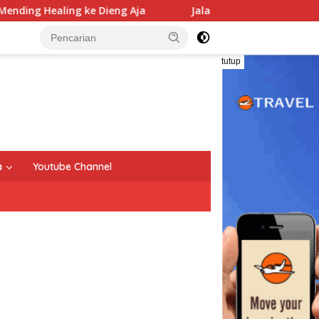
ng ke Dieng Aja
Jalan ke Dieng Masih Sempit, AHY Janj
tutup
a
Youtube Channel