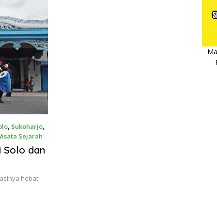
Ma
olo
,
Sukoharjo
,
isata Sejarah
i Solo dan
okasinya hebat