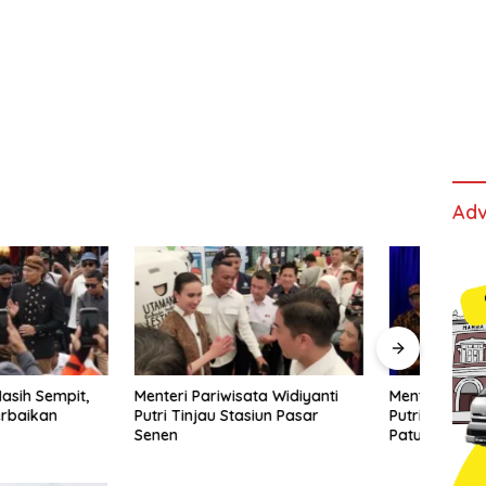
Adv
Pariwisata Widiyanti
Menteri Pariwisata Widiyanti
Batu 
jau Stasiun Pasar
Putri Tegaskan Pentingnya
Alam
Patuh Perizinan
Ketin