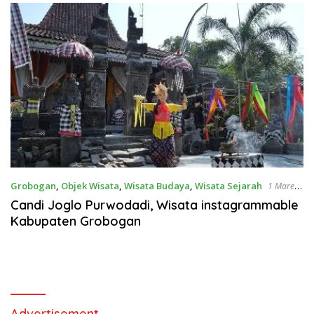
Grobogan
,
Objek Wisata
,
Wisata Budaya
,
Wisata Sejarah
1 Maret
2023
Candi Joglo Purwodadi, Wisata instagrammable
Kabupaten Grobogan
Advertisement