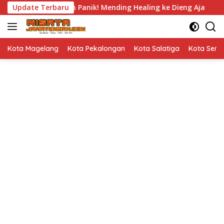
Langsung
k Demo, Jangan Panik! Mending Healing ke Dieng Aja
Update Terbaru
Ja
ke
konten
Kota Magelang
Kota Pekalongan
Kota Salatiga
Kota Sem