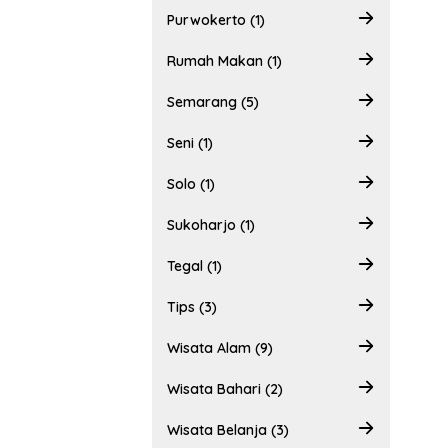
Purwokerto (1)
Rumah Makan (1)
Semarang (5)
Seni (1)
Solo (1)
Sukoharjo (1)
Tegal (1)
Tips (3)
Wisata Alam (9)
Wisata Bahari (2)
Wisata Belanja (3)