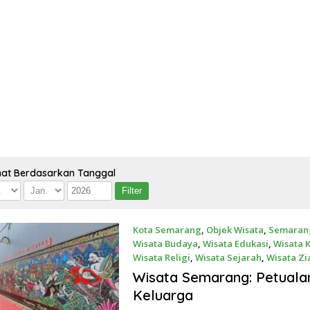
hat Berdasarkan Tanggal
Kota Semarang
,
Objek Wisata
,
Semaran
Wisata Budaya
,
Wisata Edukasi
,
Wisata K
Wisata Religi
,
Wisata Sejarah
,
Wisata Zi
22 Maret 2025
Wisata Semarang: Petuala
Keluarga