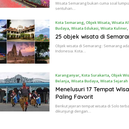
Wisata Semarang bukan cuma soal lumpia 
sentuhan…
Kota Semarang
,
Objek Wisata
,
Wisata A
Budaya
,
Wisata Edukasi
,
Wisata Kuliner
6 Maret 2023
25 objek wisata di Semaran
Objek wisata di Semarang : Semarang adal
Indonesia. Kota…
Karanganyar
,
Kota Surakarta
,
Objek Wi
Belanja
,
Wisata Budaya
,
Wisata Sejarah
17 April 2022
Menelusuri 17 Tempat Wisa
Paling Favorit
Berikut jejeran tempat wisata di Solo ter
dikunjungi dengan…