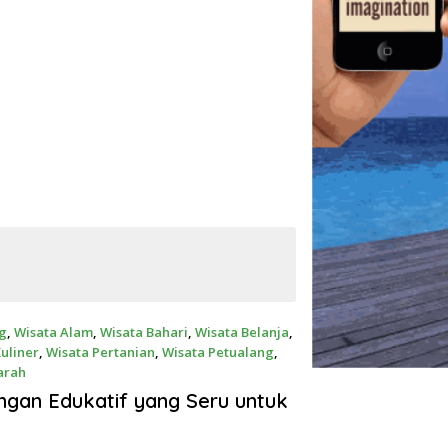
g
,
Wisata Alam
,
Wisata Bahari
,
Wisata Belanja
,
uliner
,
Wisata Pertanian
,
Wisata Petualang
,
arah
ngan Edukatif yang Seru untuk