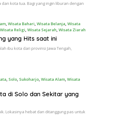
dan kota tua. Bagi yang ingin liburan dengan
lam
,
Wisata Bahari
,
Wisata Belanja
,
Wisata
,
Wisata Religi
,
Wisata Sejarah
,
Wisata Ziarah
g yang Hits saat ini
ah ibu kota dari provinsi Jawa Tengah,
sata
,
Solo
,
Sukoharjo
,
Wisata Alam
,
Wisata
ta di Solo dan Sekitar yang
baik. Lokasinya hebat dan ditanggung pas untuk