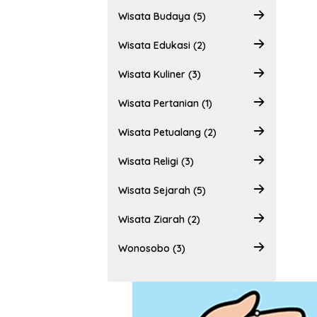
Wisata Budaya (5)
Wisata Edukasi (2)
Wisata Kuliner (3)
Wisata Pertanian (1)
Wisata Petualang (2)
Wisata Religi (3)
Wisata Sejarah (5)
Wisata Ziarah (2)
Wonosobo (3)