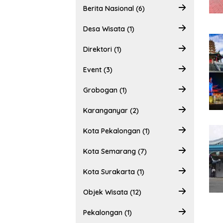
Berita Nasional (6)
Desa Wisata (1)
Direktori (1)
Event (3)
Grobogan (1)
Karanganyar (2)
Kota Pekalongan (1)
Kota Semarang (7)
Kota Surakarta (1)
Objek Wisata (12)
Pekalongan (1)