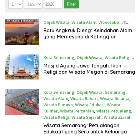
Objek Wisata
,
Wisata Alam
,
Wonosobo
28
Maret 2025
Batu Angkruk Dieng: Keindahan Alam
yang Memesona di Ketinggian
Kota Semarang
,
Objek Wisata
,
Wisata Religi
28 Maret 2025
Masjid Agung Jawa Tengah: Ikon
Religi dan Wisata Megah di Semarang
Kota Semarang
,
Objek Wisata
,
Semarang
,
Wisata Alam
,
Wisata Bahari
,
Wisata Belanja
,
Wisata Budaya
,
Wisata Edukasi
,
Wisata
Kuliner
,
Wisata Pertanian
,
Wisata Petualang
,
Wisata Religi
,
Wisata Sejarah
,
Wisata Ziarah
22 Maret 2025
Wisata Semarang: Petualangan
Edukatif yang Seru untuk Keluarga