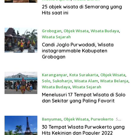
6 Maret 2023
25 objek wisata di Semarang yang
Hits saat ini
Grobogan
,
Objek Wisata
,
Wisata Budaya
,
Wisata Sejarah
1 Maret 2023
Candi Joglo Purwodadi, Wisata
instagrammable Kabupaten
Grobogan
Karanganyar
,
Kota Surakarta
,
Objek Wisata
,
Solo
,
Sukoharjo
,
Wisata Alam
,
Wisata Belanja
,
Wisata Budaya
,
Wisata Sejarah
17 April 2022
Menelusuri 17 Tempat Wisata di Solo
dan Sekitar yang Paling Favorit
Banyumas
,
Objek Wisata
,
Purwokerto
5
Februari 2022
30 Tempat Wisata Purwokerto yang
Hits Kekinian dan Populer 2022