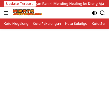
Langsung
nyak Demo, Jangan Panik! Mending Healing ke Dieng Aja
Update Terbaru
ke
konten
Kota Magelang
Kota Pekalongan
Kota Salatiga
Kota Sem