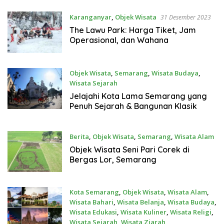
Karanganyar
,
Objek Wisata
31 Desember 2023
The Lawu Park: Harga Tiket, Jam
Operasional, dan Wahana
Objek Wisata
,
Semarang
,
Wisata Budaya
,
Wisata Sejarah
12 Mei 2023
Jelajahi Kota Lama Semarang yang
Penuh Sejarah & Bangunan Klasik
Berita
,
Objek Wisata
,
Semarang
,
Wisata Alam
25 Maret 2023
Objek Wisata Seni Pari Corek di
Bergas Lor, Semarang
Kota Semarang
,
Objek Wisata
,
Wisata Alam
,
Wisata Bahari
,
Wisata Belanja
,
Wisata Budaya
,
Wisata Edukasi
,
Wisata Kuliner
,
Wisata Religi
,
Wisata Sejarah
,
Wisata Ziarah