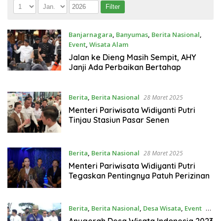
Banjarnagara
,
Banyumas
,
Berita Nasional
,
Event
,
Wisata Alam
2 September 2025
Jalan ke Dieng Masih Sempit, AHY
Janji Ada Perbaikan Bertahap
Berita
,
Berita Nasional
28 Maret 2025
Menteri Pariwisata Widiyanti Putri
Tinjau Stasiun Pasar Senen
Berita
,
Berita Nasional
28 Maret 2025
Menteri Pariwisata Widiyanti Putri
Tegaskan Pentingnya Patuh Perizinan
Berita
,
Berita Nasional
,
Desa Wisata
,
Event
25
Maret 2023