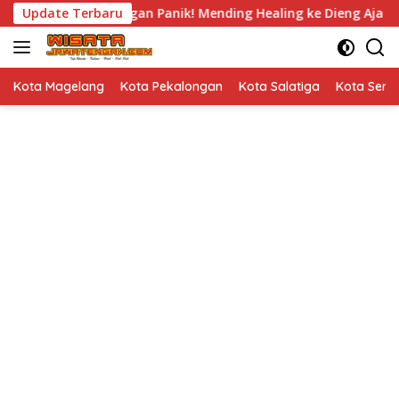
Langsung
 Banyak Demo, Jangan Panik! Mending Healing ke Dieng Aja
Update Terbaru
ke
konten
Kota Magelang
Kota Pekalongan
Kota Salatiga
Kota Sem