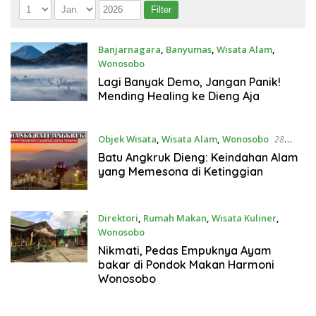
Banjarnagara
,
Banyumas
,
Wisata Alam
,
Wonosobo
2 September 2025
Lagi Banyak Demo, Jangan Panik!
Mending Healing ke Dieng Aja
Objek Wisata
,
Wisata Alam
,
Wonosobo
28
Maret 2025
Batu Angkruk Dieng: Keindahan Alam
yang Memesona di Ketinggian
Direktori
,
Rumah Makan
,
Wisata Kuliner
,
Wonosobo
31 Desember 2020
Nikmati, Pedas Empuknya Ayam
bakar di Pondok Makan Harmoni
Wonosobo