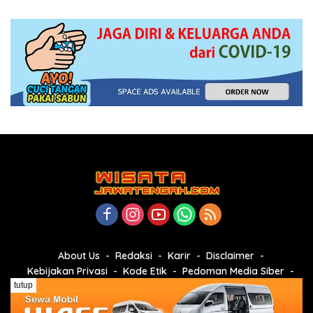
About Us
Redaksi
Karir
Disclaimer
Kebijakan Privasi
Kode Etik
Pedoman Media Siber
Youtube Channel
tutup
wisatajawatengah.com by PT. Paradiso Mitra Wisata