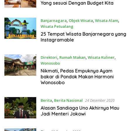
Yang sesuai Dengan Budget Kita
Banjarnagara
,
Objek Wisata
,
Wisata Alam
,
Wisata Petualang
16 Januari 2021
25 Tempat Wisata Banjarnegara yang
Instagramable
Direktori
,
Rumah Makan
,
Wisata Kuliner
,
Wonosobo
31 Desember 2020
Nikmati, Pedas Empuknya Ayam
bakar di Pondok Makan Harmoni
Wonosobo
Berita
,
Berita Nasional
24 Desember 2020
Alasan Sandiaga Uno Akhirnya Mau
Jadi Menteri Jokowi