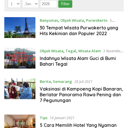
Banyumas
,
Objek Wisata
,
Purwokerto
5
Februari 2022
30 Tempat Wisata Purwokerto yang
Hits Kekinian dan Populer 2022
Objek Wisata
,
Tegal
,
Wisata Alam
3 November
2021
Indahnya Wisata Alam Guci di Bumi
Bahari Tegal
Berita
,
Semarang
28 Juli 2021
Vaksinasi di Kampoeng Kopi Banaran,
Berlatar Panorama Rawa Pening dan
7 Pegunungan
Tips
16 Januari 2021
5 Cara Memilih Hotel Yang Nyaman